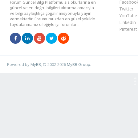
Faceboo
Forum Guncel Bilgi Platformu siz okurlarına en
güncel ve en doğru bilgileri aktarma amacıyla
Twitter
ve bilgi paylaştıkça çoğalır misyonuyla yayın
YouTube
vermektedir. Forumumuzdan en güzel şekilde
LinkedIn
faydalanmanız dileğiyle iyi forumlar...
Pinterest
Powered by
MyBB
, © 2002-2026
MyBB Group
.
Vid
Vid
Vid